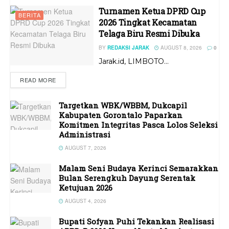
Turnamen Ketua DPRD Cup
BERITA
2026 Tingkat Kecamatan
Telaga Biru Resmi Dibuka
BY
REDAKSI JARAK
AUGUST 8, 2026
0
Jarak.id, LIMBOTO...
READ MORE
Targetkan WBK/WBBM, Dukcapil
Kabupaten Gorontalo Paparkan
Komitmen Integritas Pasca Lolos Seleksi
Administrasi
AUGUST 7, 2026
Malam Seni Budaya Kerinci Semarakkan
Bulan Serengkuh Dayung Serentak
Ketujuan 2026
AUGUST 4, 2026
Bupati Sofyan Puhi Tekankan Realisasi