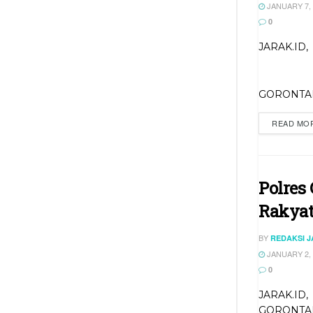
JANUARY 7, 
0
JARAK.ID,
GORONTALO
READ MO
Polres
Rakyat
BY
REDAKSI 
JANUARY 2, 
0
JARAK.ID,
GORONTA