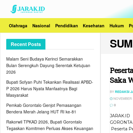
Olahraga
Nasional
Pendidikan
Kesehatan
Hukum
Po
SUM
Recent Posts
Malam Seni Budaya Kerinci Semarakkan
Bulan Serengkuh Dayung Serentak Ketujuan
Pesert
2026
Saka W
Bupati Sofyan Puhi Tekankan Realisasi APBD-
P 2026 Harus Nyata Manfaatnya Bagi
BY
REDAKSI 
Masyarakat
NOVEMBER 5
Pemkab Gorontalo Genjot Pemasangan
0
Bendera Merah Jelang HUT RI ke-81
JARAK.ID
Rakorwil TPKAD 2026, Bupati Gorontalo
GORONTAL
Tegaskan Komitmen Perluas Akses Keuangan
Peserta Per