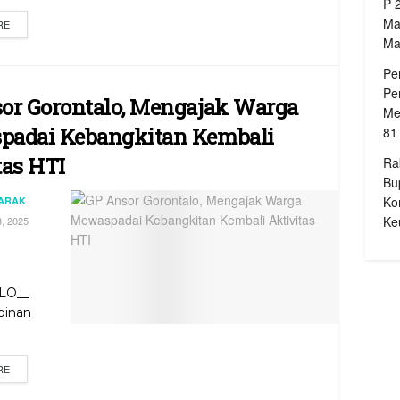
P 
Ma
RE
Ma
Pe
Pe
or Gorontalo, Mengajak Warga
Me
adai Kebangkitan Kembali
81
tas HTI
Ra
Bu
Ko
JARAK
Ke
, 2025
LO__
pinan
RE