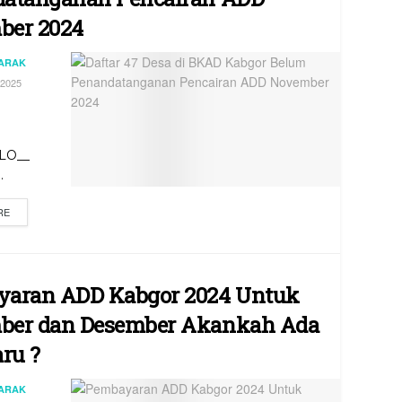
ber 2024
JARAK
2025
LO__
.
RE
aran ADD Kabgor 2024 Untuk
ber dan Desember Akankah Ada
aru ?
JARAK