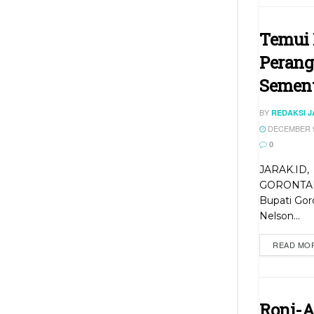
Temui M
Perang
Sement
BY
REDAKSI 
DECEMBER 9
0
JARAK.ID,
GORONTA
Bupati Gor
Nelson...
READ MO
Roni-A