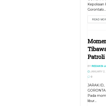
Kepolisian
Gorontalo...
READ MO
Moment
Tibawa
Patroli
BY
REDAKSI 
JANUARY 2, 
0
JARAK.ID,
GORONTA
Pada mom
libur...