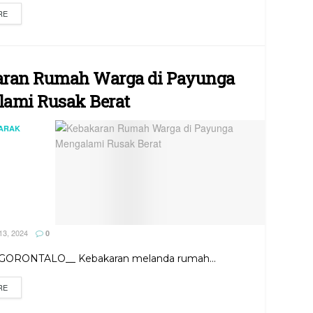
RE
ran Rumah Warga di Payunga
ami Rusak Berat
JARAK
3, 2024
0
 GORONTALO__ Kebakaran melanda rumah...
RE