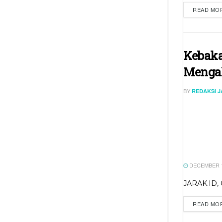
READ MO
Kebaka
Mengal
BY
REDAKSI 
DECEMBER 1
JARAK.ID,
READ MO