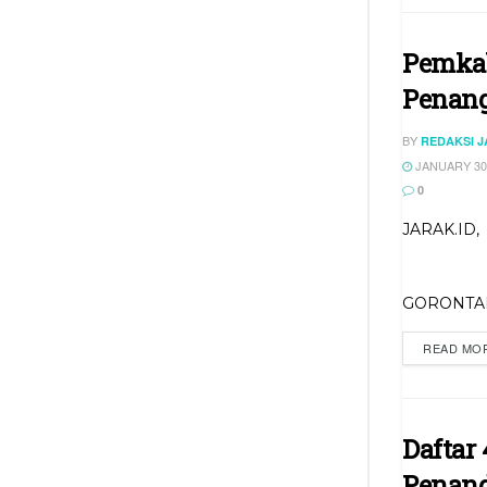
Pemkab
Penang
BY
REDAKSI 
JANUARY 30,
0
JARAK.ID,
GORONTALO
READ MO
Daftar
Penand