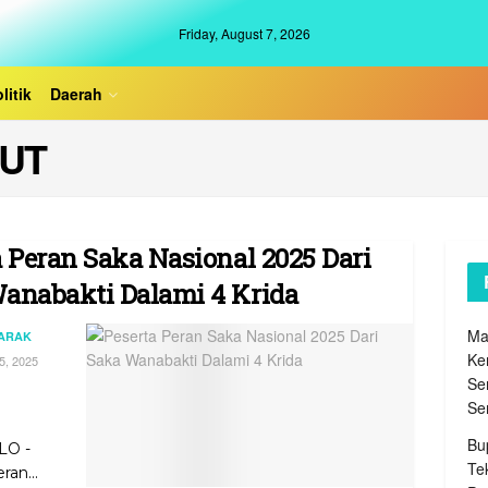
Friday, August 7, 2026
litik
Daerah
UT
a Peran Saka Nasional 2025 Dari
anabakti Dalami 4 Krida
Ma
JARAK
Ke
, 2025
Se
Se
Bu
O -
Te
an...