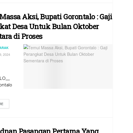
assa Aksi, Bupati Gorontalo : Gaji
kat Desa Untuk Bulan Oktober
ara di Proses
JARAK
, 2024
LO__
ontalo
RE
dnan Pasangan Pertama Yang