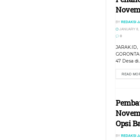
Novem
BY
REDAKSI 
JANUARY 8, 
0
JARAK.ID,
GORONTA
47 Desa di..
READ MO
Pembay
Novem
Opsi B
BY
REDAKSI 