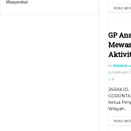
Masyarakat
READ MO
GP Ans
Mewasp
Aktivi
BY
REDAKSI 
FEBRUARY 3
0
JARAK.ID,
GORONTA
Ketua Pim
Wilayah...
READ MO